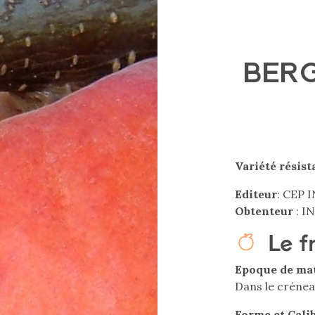
BERG
Variété résist
Editeur
: CEP
Obtenteur
: I
Le f
Epoque de ma
Dans le créne
Forme et Cali