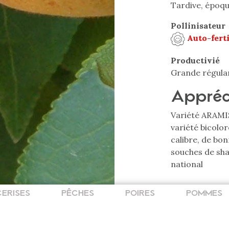
Tardive, époqu
Pollinisateur
Auto-fert
Productivié
Grande régula
Appréc
Variété ARAMI
variété bicolo
calibre, de bon
souches de sha
national
CERISES
PÊCHES
POIRES
POMMES