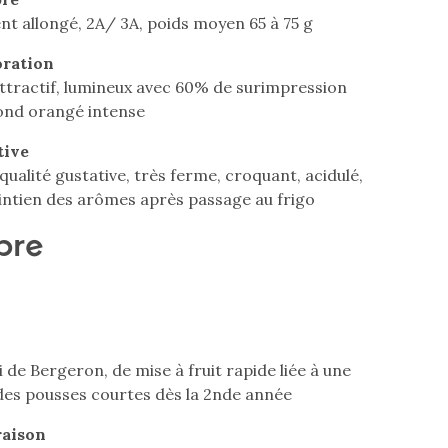
nt allongé, 2A/ 3A, poids moyen 65 à 75 g
oration
attractif, lumineux avec 60% de surimpression
ond orangé intense
tive
ualité gustative, très ferme, croquant, acidulé,
intien des arômes après passage au frigo
bre
 de Bergeron, de mise à fruit rapide liée à une
des pousses courtes dès la 2nde année
raison