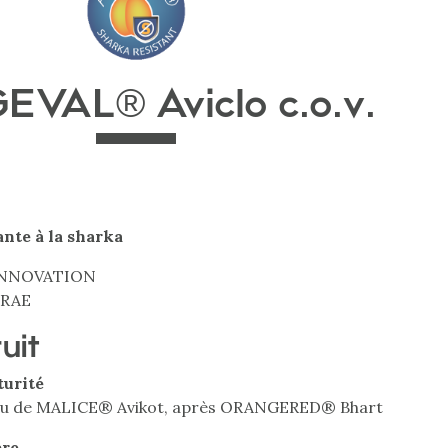
EVAL® Aviclo c.o.v.
ante à la sharka
 INNOVATION
NRAE
ruit
turité
au de MALICE® Avikot, après ORANGERED® Bhart
bre