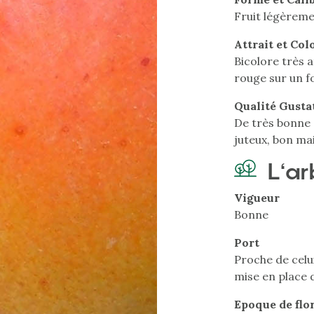
Fruit légèreme
Attrait et Col
Bicolore très 
rouge sur un f
Qualité Gusta
De très bonne q
juteux, bon ma
L'ar
Vigueur
Bonne
Port
Proche de celui
mise en place 
Epoque de flo