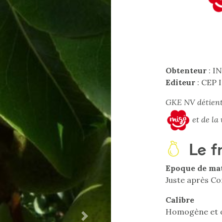
Obtenteur
: I
Editeur
: CEP
GKE NV détient 
et de la
Le f
Epoque de ma
Juste après C
Calibre
Homogène et o
Next