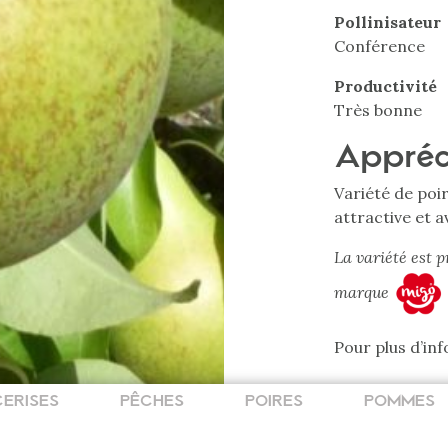
Pollinisateur
Conférence
Productivité
Très bonne
Appréc
Variété de poi
attractive et 
La variété est p
marque
Pour plus d’in
CERISES
PÊCHES
POIRES
POMMES