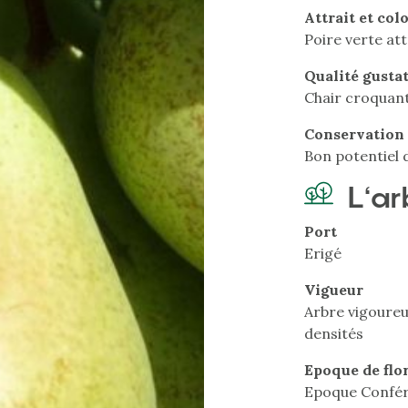
Attrait et col
Poire verte att
Qualité gusta
Chair croquant
Conservation
Bon potentiel 
L'ar
Port
Erigé
Vigueur
Arbre vigoureu
densités
Epoque de flo
Epoque Confé