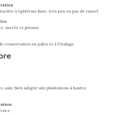
oration
ractive à épiderme lisse, très peu ou pas de russet
tive
e, sucrée et juteuse
de conservation en palox et à l’étalage
bre
x, sain, bien adapté aux plantations à hautes
raison
rence