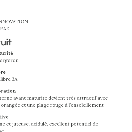
 INNOVATION
NRAE
ruit
turité
Bergeron
bre
libre 3A
oration
terne avant maturité devient très attractif avec
 orangée et une plage rouge à l’ensoleillement
tive
ne et juteuse, acidulé, excellent potentiel de
ve