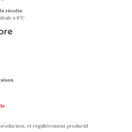
ès récolte
déale à 8°C
bre
raison
ile
production, et régulièrement productif