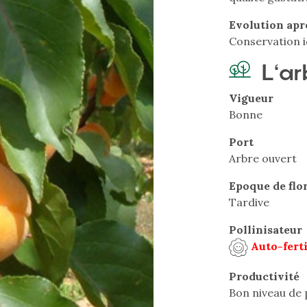
Evolution apr
Conservation i
L'ar
Vigueur
Bonne
Port
Arbre ouvert
Epoque de flo
Tardive
Pollinisateur
Auto-fert
Productivité
Bon niveau de 