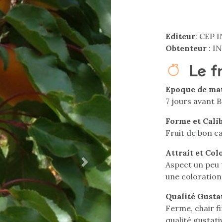
Editeur
: CEP
Obtenteur
: I
Le f
Epoque de ma
7 jours avant 
Forme et Cali
Fruit de bon ca
Attrait et Col
Aspect un peu 
Next
une coloration
Qualité Gusta
Ferme, chair fi
qualité gustati